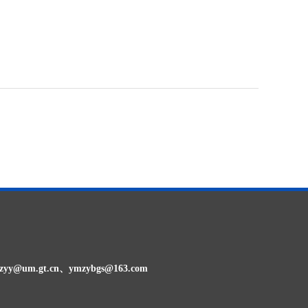
@um.gt.cn、ymzybgs@163.com